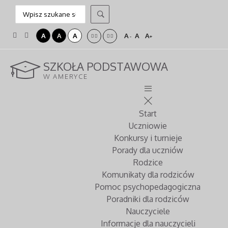
A
A
A
A
A
A
-
+
SZKOŁA PODSTAWOWA
W AMERYCE
Start
Uczniowie
Konkursy i turnieje
Porady dla uczniów
Rodzice
Komunikaty dla rodziców
Pomoc psychopedagogiczna
Poradniki dla rodziców
Nauczyciele
Informacje dla nauczycieli